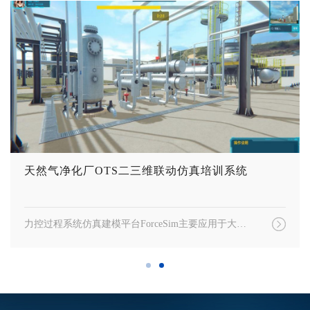
天然气净化厂OTS二三维联动仿真培训系统
力控过程系统仿真建模平台ForceSim主要应用于大型科学计算、复杂系统动态特性建模研究、操作员仿真培训（OTS）、系统优化设计与调试、故障诊断、仿真教学等场景