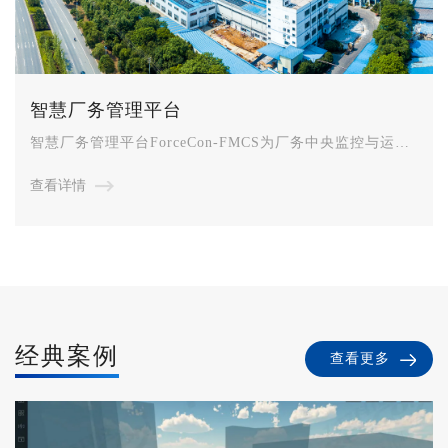
智慧厂务管理平台
智慧厂务管理平台ForceCon-FMCS为厂务中央监控与运维
系统,可为工厂的信息生产及安全管理体系提供了很好的平
查看详情
台，首先在体系中形成了原始的数据积累，为安全生产提
供了数据分析保证，其次为企业提供了良好的管理手段，
可以在生产运营中根据实际的情况调整管理方法，也为生
产第一线的值班人员减轻了负担，彻底解决在过去由人工
巡视和人工记录日志的生产模式，完全由计算机全天候自
动化处理，同时也避免了由人为原因造成的安全隐患。可
有效的将各子系统相连接起来，将工作效率大大的提高该
经典案例
系统采用客户端／移动端/服务器相结合的系统结构、组态
查看更多
工具等先进技术，具有容量大、响应快、可靠性高、组态
方便灵活等特点，能够为实现管理现代化提供有力的支
持。