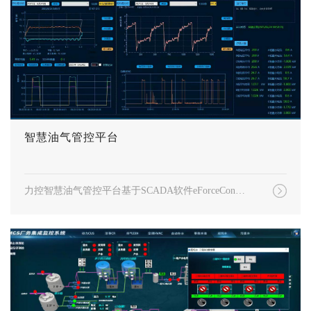
智慧油气管控平台
力控智慧油气管控平台基于SCADA软件eForceCon构建，实现油气井生产数据全覆盖采集与实时监测。通过多维度可视化、边缘计算与智能分析，该平台支撑井况诊断、能耗优化与故障精准定位，提升管理效率，推动油气行业数字化、智能化转型。