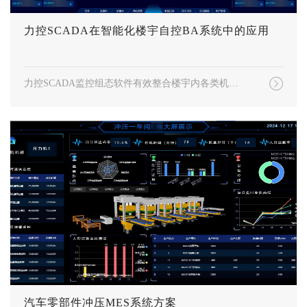
力控SCADA在智能化楼宇自控BA系统中的应用
力控SCADA监控组态软件有效整合楼宇内各类机电设备，如空调、照明、给排水、排风、环境等系统，实现集中监控和智能化管理。通过实时采集并分析设备运行数据，帮助管理人员及时发现故障隐患，优化运行策略，进而提升设备能效，延长使用寿命，营造安全舒适的楼宇环境。
汽车零部件冲压MES系统方案