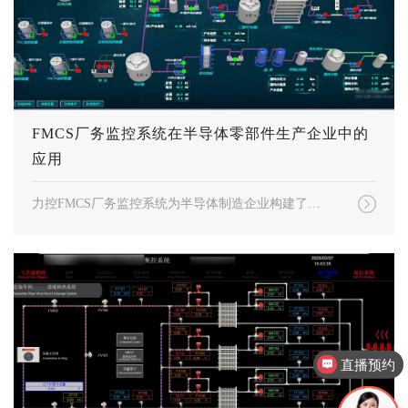
FMCS厂务监控系统在半导体零部件生产企业中的
应用
力控FMCS厂务监控系统为半导体制造企业构建了智能化管理平台，实现了动力、环境、水务等八大子系统的全流程监控。系统通过SCADA平台整合数据，支持H5多终端访问，提供实时监控、历史趋势分析和多维可视化功能。实施后，生产稳定性提升20%，能源成本降低30%，设备维护效率提高50%，并强化了环境安全保障。该系统成功打造厂务"智慧中枢"，推动企业向数字化、智能化转型。
直播预约