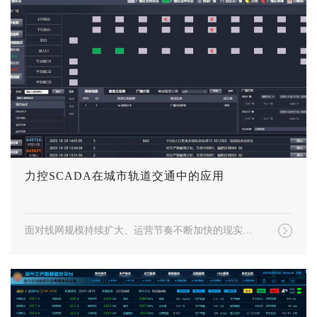
力控SCADA在城市轨道交通中的应用
面对线网规模持续扩大、运营节奏不断加快的现实挑战，如何高效协同众多子系统、应对日益复杂的运营事务，已成为城市轨道交通系统的重要命题。唯有适应网络化与智能化的行业趋势，才能提升指挥与联动效率，守护城市“动脉”安全、有序地跳动。