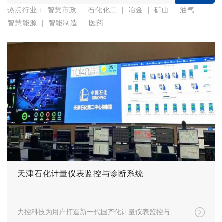
热点行业：
智慧市政
|
石化化工
|
冶金
|
矿山
|
油气
|
智慧能源
|
智能制造
|
医药
天津石化计量仪表监控与诊断系统
力控科技为用户打造新一代国产化计量仪表监控与诊断系统，满足智能化建设发展要求。