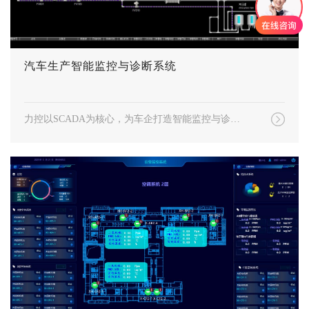
汽车生产智能监控与诊断系统
力控以SCADA为核心，为车企打造智能监控与诊断系统，全面采集感知层数据，突出“一张图总览”、“数据穿透”、“分级报警”及“智能诊断”等功能，助力车企生产运营安全、稳定、长效运行。通过深度挖掘分析能耗数据，为产业能耗定标、低碳政策落实等提供可靠依据。