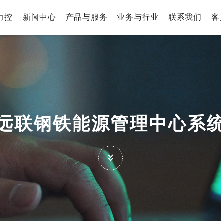
力控
新闻中心
产品与服务
业务与行业
联系我们
客
远联钢铁能源管理中心系