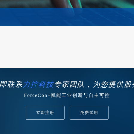
即联系
力控科技
专家团队，为您提供服
ForceCon+赋能工业创新与自主可控
立即注册
免费试用